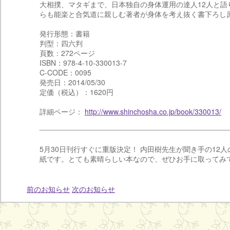
大相撲、マタギまで、日本独自の身体運用の達人12人と語
らも能楽と合気道に親しむ著者が身体を考え抜く書下ろし
発行形態：書籍
判型：四六判
頁数：272ページ
ISBN：978-4-10-330013-7
C-CODE：0095
発売日：2014/05/30
定価（税込）：1620円
詳細ページ：
http://www.shinchosha.co.jp/book/330013/
5月30日刊行すぐに重版決定！ 内田樹先生が聞き手の1
紙です。とても素晴らしい本なので、ぜひお手に取ってみ
前のお知らせ
次のお知らせ